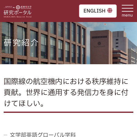
Skip
to
ENGLISH
content
研究紹介
国際線の航空機内における秩序維持に
貢献。世界に通用する発信力を身に付
けてほしい。
文学部英語グローバル学科